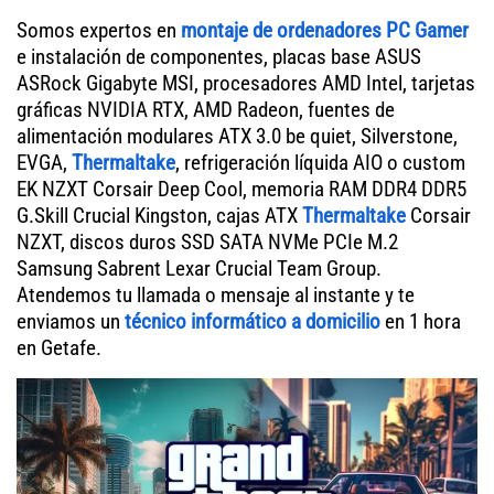
Somos expertos en
montaje de ordenadores PC Gamer
e instalación de componentes, placas base ASUS
ASRock Gigabyte MSI, procesadores AMD Intel, tarjetas
gráficas NVIDIA RTX, AMD Radeon, fuentes de
alimentación modulares ATX 3.0 be quiet, Silverstone,
EVGA,
Thermaltake
, refrigeración líquida AIO o custom
EK NZXT Corsair Deep Cool, memoria RAM DDR4 DDR5
G.Skill Crucial Kingston, cajas ATX
Thermaltake
Corsair
NZXT, discos duros SSD SATA NVMe PCIe M.2
Samsung Sabrent Lexar Crucial Team Group.
Atendemos tu llamada o mensaje al instante y te
enviamos un
técnico informático a domicilio
en 1 hora
en Getafe.